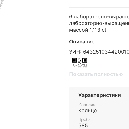
6 лабораторно-выраще
лабораторно-выращенн
массой 1.113 ct
Описание
УИН: 64325103442001
Показать полностью
Проверить подлинность
https://probpalata.ru
Характеристики
Изделие
Кольцо
Проба
585